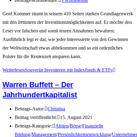
Beitrags-Kommentare:
1 Kommentar
Gerd Kommer räumt in seinem 410 Seiten starken Grundlagenwerk
mit den Irrtümern der Investitionsmöglichkeiten auf. Er möchte den
Leser vor falschen und somit teuren Annahmen bewahren.
Ausführlich legt er dar, wie jeder Interessierte von den Gewinnen
der Weltwirtschaft etwas abbekommen und so ein ordentliches
Polster für die Rentenzeit ansparen kann.
Weiterlesen
Souverän Investieren mit Indexfonds & ETFs
Warren Buffett – Der
Jahrhundertkapitalist
Beitrags-Autor:
Christina
Beitrag veröffentlicht:
15. August 2021
Beitrags-Kategorie:
Aktien
/
Börse
/
Finanzielle
Bildung
/
Management
/
Persönlichkeitsentwicklung
/
Unternehme