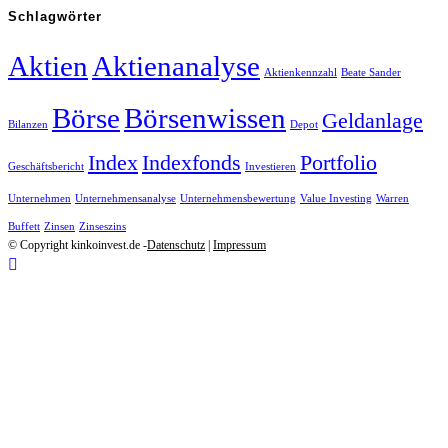
Schlagwörter
Aktien
Aktienanalyse
Aktienkennzahl
Beate Sander
Börse
Börsenwissen
Geldanlage
Bilanzen
Depot
Index
Indexfonds
Portfolio
Geschäftsbericht
Investieren
Unternehmen
Unternehmensanalyse
Unternehmensbewertung
Value Investing
Warren
Buffett
Zinsen
Zinseszins
© Copyright kinkoinvest.de -
Datenschutz
|
Impressum