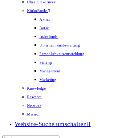
Über KinkoInvest
KinkoBooks
Aktien
Börse
Indexfonds
Unternehmensbewertung
Persönlichkeitsentwicklung
Start up
Management
Marketing
Knowledge
Research
Network
Mission
Website-Suche umschalten