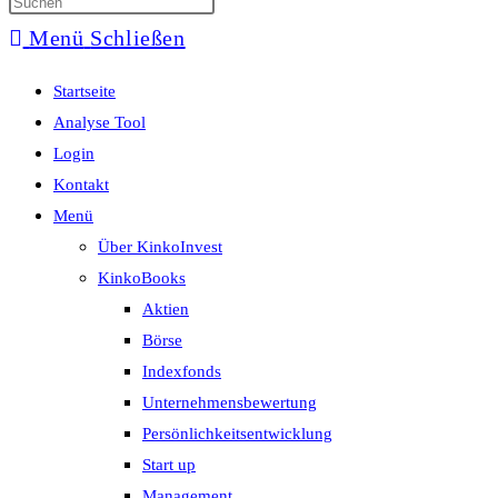
Menü
Schließen
Startseite
Analyse Tool
Login
Kontakt
Menü
Über KinkoInvest
KinkoBooks
Aktien
Börse
Indexfonds
Unternehmensbewertung
Persönlichkeitsentwicklung
Start up
Management