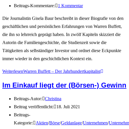
Beitrags-Kommentare:
1 Kommentar
Die Journalistin Gisela Baur beschreibt in dieser Biografie von den
geschäftlichen und persönlichen Erfahrungen von Warren Buffett,
die ihn so lehrreich geprägt haben. In zwölf Kapiteln skizziert die
Autorin die Familiengeschichte, die Studienzeit sowie die
Tätigkeiten als selbständiger Investor und ordnet diese Eckpunkte
immer wieder in den geschichtlichen Kontext ein.
Weiterlesen
Warren Buffett – Der Jahrhundertkapitalist
Im Einkauf liegt der (Börsen-) Gewinn
Beitrags-Autor:
Christina
Beitrag veröffentlicht:
18. Juli 2021
Beitrags-
Kategorie:
Aktien
/
Börse
/
Geldanlage
/
Unternehmen
/
Unternehm