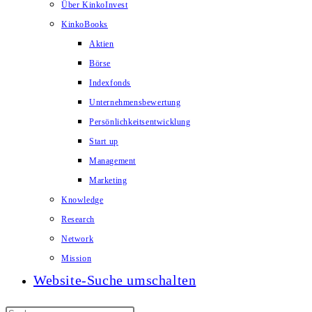
Über KinkoInvest
KinkoBooks
Aktien
Börse
Indexfonds
Unternehmensbewertung
Persönlichkeitsentwicklung
Start up
Management
Marketing
Knowledge
Research
Network
Mission
Website-Suche umschalten