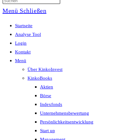
Menü
Schließen
Startseite
Analyse Tool
Login
Kontakt
Menü
Über KinkoInvest
KinkoBooks
Aktien
Börse
Indexfonds
Unternehmensbewertung
Persönlichkeitsentwicklung
Start up
Management