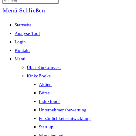
Menü
Schließen
Startseite
Analyse Tool
Login
Kontakt
Menü
Über KinkoInvest
KinkoBooks
Aktien
Börse
Indexfonds
Unternehmensbewertung
Persönlichkeitsentwicklung
Start up
Management