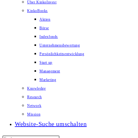
Über KinkoInvest
KinkoBooks
Aktien
Börse
Indexfonds
Unternehmensbewertung
Persönlichkeitsentwicklung
Start up
Management
Marketing
Knowledge
Research
Network
Mission
Website-Suche umschalten