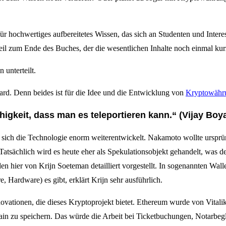
hochwertiges aufbereitetes Wissen, das sich an Studenten und Interess
 zum Ende des Buches, der die wesentlichen Inhalte noch einmal kurz
 unterteilt.
ard. Denn beides ist für die Idee und die Entwicklung von
Kryptowähr
higkeit, dass man es teleportieren kann.“ (Vijay Boya
 sich die Technologie enorm weiterentwickelt. Nakamoto wollte ursprün
 Tatsächlich wird es heute eher als Spekulationsobjekt gehandelt, was
hier von Krijn Soeteman detailliert vorgestellt. In sogenannten Wall
 Hardware) es gibt, erklärt Krijn sehr ausführlich.
nnovationen, die dieses Kryptoprojekt bietet. Ethereum wurde von Vital
chain zu speichern. Das würde die Arbeit bei Ticketbuchungen, Notarbe