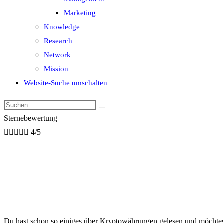
Marketing
Knowledge
Research
Network
Mission
Website-Suche umschalten
Sternebewertung





4/5
Du hast schon so einiges über Kryptowährungen gelesen und möchtes