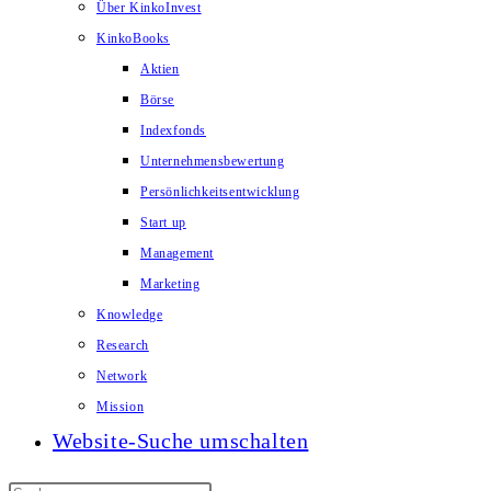
Über KinkoInvest
KinkoBooks
Aktien
Börse
Indexfonds
Unternehmensbewertung
Persönlichkeitsentwicklung
Start up
Management
Marketing
Knowledge
Research
Network
Mission
Website-Suche umschalten