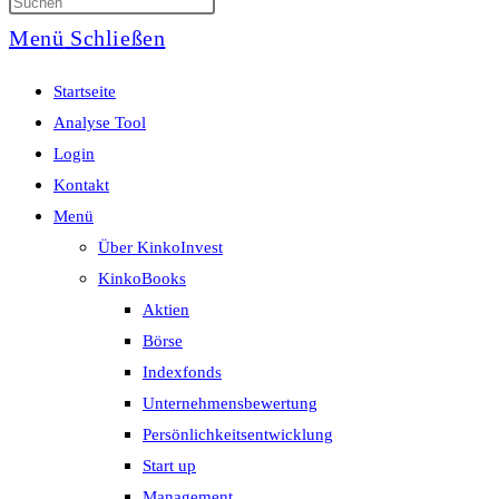
Menü
Schließen
Startseite
Analyse Tool
Login
Kontakt
Menü
Über KinkoInvest
KinkoBooks
Aktien
Börse
Indexfonds
Unternehmensbewertung
Persönlichkeitsentwicklung
Start up
Management