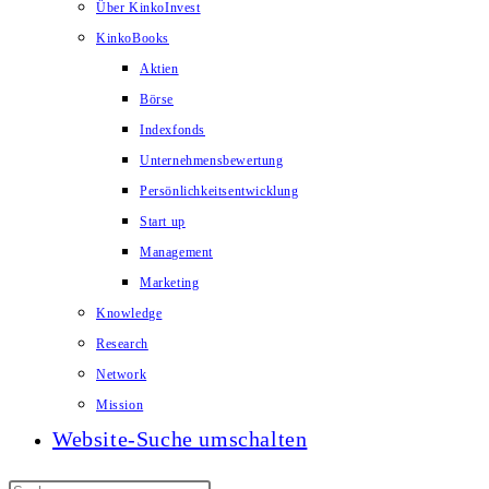
Über KinkoInvest
KinkoBooks
Aktien
Börse
Indexfonds
Unternehmensbewertung
Persönlichkeitsentwicklung
Start up
Management
Marketing
Knowledge
Research
Network
Mission
Website-Suche umschalten