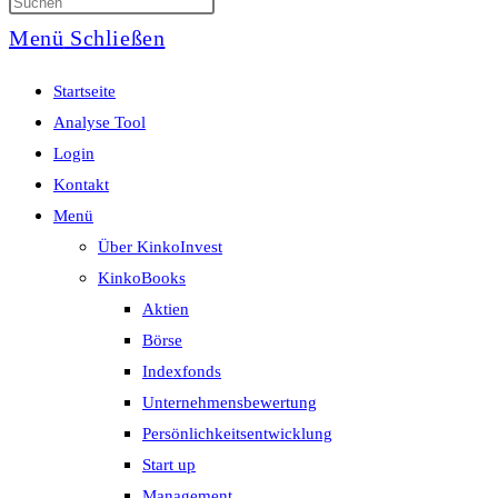
Menü
Schließen
Startseite
Analyse Tool
Login
Kontakt
Menü
Über KinkoInvest
KinkoBooks
Aktien
Börse
Indexfonds
Unternehmensbewertung
Persönlichkeitsentwicklung
Start up
Management